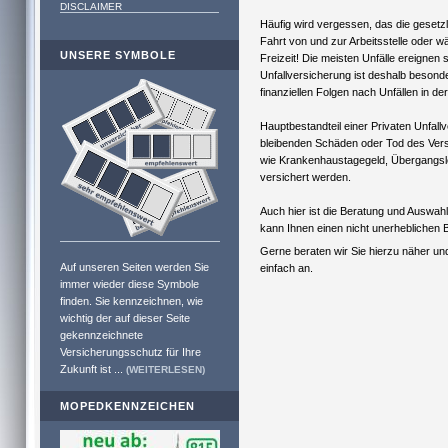
DISCLAIMER
Häufig wird vergessen, das die gesetz
Fahrt von und zur Arbeitsstelle oder wä
UNSERE SYMBOLE
Freizeit! Die meisten Unfälle ereignen s
Unfallversicherung ist deshalb besonde
finanziellen Folgen nach Unfällen in de
Hauptbestandteil einer Privaten Unfall
bleibenden Schäden oder Tod des Vers
wie Krankenhaustagegeld, Übergangsl
versichert werden.
Auch hier ist die Beratung und Auswah
kann Ihnen einen nicht unerheblichen B
Gerne beraten wir Sie hierzu näher un
Auf unseren Seiten werden Sie
einfach an.
immer wieder diese Symbole
finden. Sie kennzeichnen, wie
wichtig der auf dieser Seite
gekennzeichnete
Versicherungsschutz für Ihre
Zukunft ist ...
(WEITERLESEN)
MOPEDKENNZEICHEN