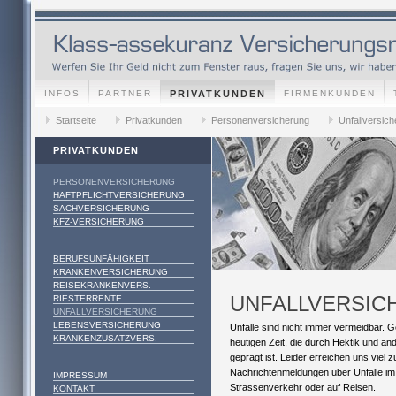
INFOS
PARTNER
PRIVATKUNDEN
FIRMENKUNDEN
Startseite
Privatkunden
Personenversicherung
Unfallversic
PRIVATKUNDEN
PERSONENVERSICHERUNG
HAFTPFLICHTVERSICHERUNG
SACHVERSICHERUNG
KFZ-VERSICHERUNG
BERUFSUNFÄHIGKEIT
KRANKENVERSICHERUNG
REISEKRANKENVERS.
UNFALLVERSIC
RIESTERRENTE
UNFALLVERSICHERUNG
LEBENSVERSICHERUNG
Unfälle sind nicht immer vermeidbar. G
KRANKENZUSATZVERS.
heutigen Zeit, die durch Hektik und an
geprägt ist. Leider erreichen uns viel z
Nachrichtenmeldungen über Unfälle im
IMPRESSUM
Strassenverkehr oder auf Reisen.
KONTAKT